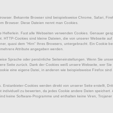
owser. Bekannte Browser sind beispielsweise Chrome, Safari, Firefo
rem Browser. Diese Dateien nennt man Cookies.
iche Helferlein. Fast alle Webseiten verwenden Cookies. Genauer ge
. HTTP-Cookies sind kleine Dateien, die von unserer Webseite au
ner, quasi dem “Hirn” Ihres Browsers, untergebracht. Ein Cookie 
r mehrere Attribute angegeben werden.
eise Sprache oder persönliche Seiteneinstellungen. Wenn Sie unser
ere Seite zurück. Dank der Cookies weiß unsere Webseite, wer Sie s
ookie eine eigene Datei, in anderen wie beispielsweise Firefox sind 
s. Erstanbieter-Cookies werden direkt von unserer Seite erstellt, Dr
st individuell zu bewerten, da jedes Cookie andere Daten speichert.
s sind keine Software-Programme und enthalten keine Viren, Trojane