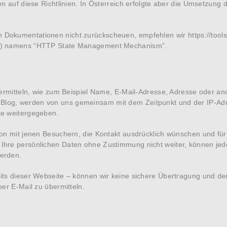
 auf diese Richtlinien. In Österreich erfolgte aber die Umsetzung di
n Dokumentationen nicht zurückscheuen, empfehlen wir
https://tool
ETF) namens “HTTP State Management Mechanism”.
übermitteln, wie zum Beispiel Name, E-Mail-Adresse, Adresse oder a
log, werden von uns gemeinsam mit dem Zeitpunkt und der IP-Adr
te weitergegeben.
on mit jenen Besuchern, die Kontakt ausdrücklich wünschen und für 
Ihre persönlichen Daten ohne Zustimmung nicht weiter, können jedo
werden.
its dieser Webseite – können wir keine sichere Übertragung und den
er E-Mail zu übermitteln.