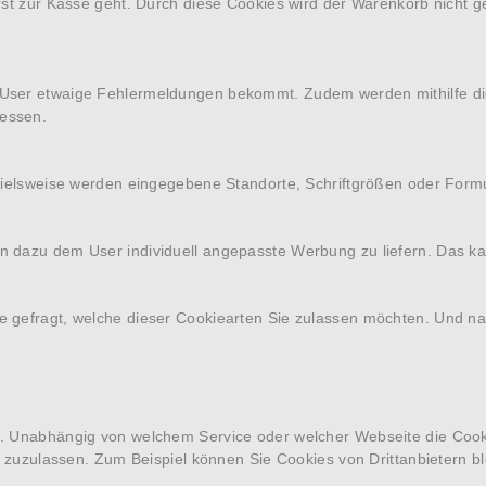
rst zur Kasse geht. Durch diese Cookies wird der Warenkorb nicht g
 User etwaige Fehlermeldungen bekommt. Zudem werden mithilfe di
messen.
spielsweise werden eingegebene Standorte, Schriftgrößen oder Form
 dazu dem User individuell angepasste Werbung zu liefern. Das ka
 gefragt, welche dieser Cookiearten Sie zulassen möchten. Und nat
st. Unabhängig von welchem Service oder welcher Webseite die Coo
e zuzulassen. Zum Beispiel können Sie Cookies von Drittanbietern bl