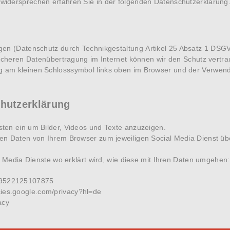
widersprechen erfahren Sie in der folgenden Datenschutzerklärung
agen (Datenschutz durch Technikgestaltung
Artikel 25 Absatz 1 DSG
icheren Datenübertragung im Internet können wir den Schutz vertrau
g am kleinen Schlosssymbol links oben im Browser und der Verwend
chutzerklärung
ten ein um Bilder, Videos und Texte anzuzeigen.
en Daten von Ihrem Browser zum jeweiligen Social Media Dienst übe
l Media Dienste wo erklärt wird, wie diese mit Ihren Daten umgehen:
519522125107875
icies.google.com/privacy?hl=de
acy